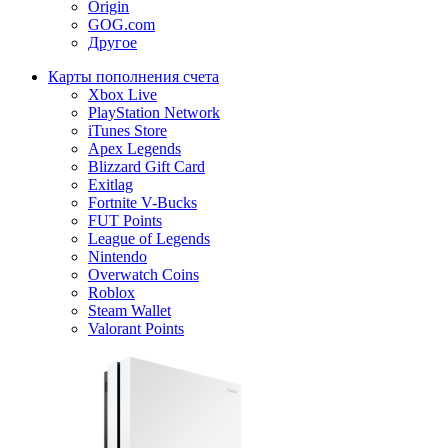
Origin
GOG.com
Другое
Карты пополнения счета
Xbox Live
PlayStation Network
iTunes Store
Apex Legends
Blizzard Gift Card
Exitlag
Fortnite V-Bucks
FUT Points
League of Legends
Nintendo
Overwatch Coins
Roblox
Steam Wallet
Valorant Points