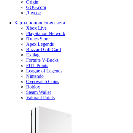
Origin
GOG.com
Другое
Карты пополнения счета
Xbox Live
PlayStation Network
iTunes Store
Apex Legends
Blizzard Gift Card
Exitlag
Fortnite V-Bucks
FUT Points
League of Legends
Nintendo
Overwatch Coins
Roblox
Steam Wallet
Valorant Points