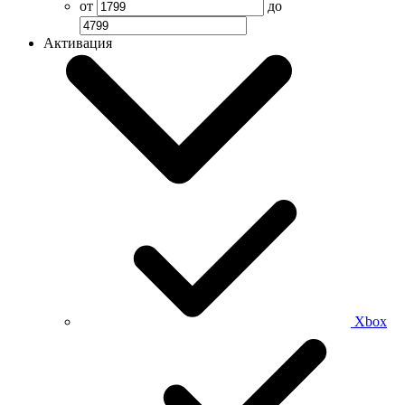
от
до
Активация
Xbox