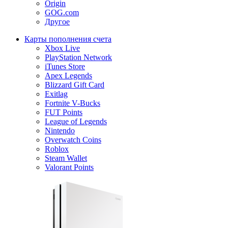
Origin
GOG.com
Другое
Карты пополнения счета
Xbox Live
PlayStation Network
iTunes Store
Apex Legends
Blizzard Gift Card
Exitlag
Fortnite V-Bucks
FUT Points
League of Legends
Nintendo
Overwatch Coins
Roblox
Steam Wallet
Valorant Points