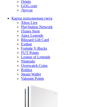
Origin
GOG.com
Другое
Карты пополнения счета
Xbox Live
PlayStation Network
iTunes Store
Apex Legends
Blizzard Gift Card
Exitlag
Fortnite V-Bucks
FUT Points
League of Legends
Nintendo
Overwatch Coins
Roblox
Steam Wallet
Valorant Points