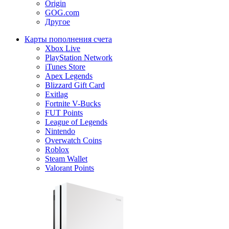
Origin
GOG.com
Другое
Карты пополнения счета
Xbox Live
PlayStation Network
iTunes Store
Apex Legends
Blizzard Gift Card
Exitlag
Fortnite V-Bucks
FUT Points
League of Legends
Nintendo
Overwatch Coins
Roblox
Steam Wallet
Valorant Points