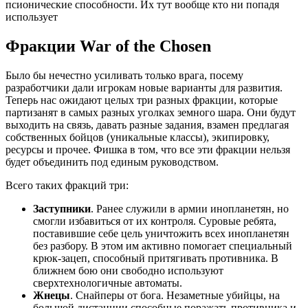
псионические способности. Их тут вообще кто ни попадя
использует
Фракции War of the Chosen
Было бы нечестно усиливать только врага, посему
разработчики дали игрокам новые варианты для развития.
Теперь нас ожидают целых три разных фракции, которые
партизанят в самых разных уголках земного шара. Они будут
выходить на связь, давать разные задания, взамен предлагая
собственных бойцов (уникальные классы), экипировку,
ресурсы и прочее. Фишка в том, что все эти фракции нельзя
будет объединить под единым руководством.
Всего таких фракций три:
Заступники
. Ранее служили в армии инопланетян, но
смогли избавиться от их контроля. Суровые ребята,
поставившие себе цель уничтожить всех инопланетян
без разбору. В этом им активно помогает специальный
крюк-зацеп, способный притягивать противника. В
ближнем бою они свободно используют
сверхтехнологичные автоматы.
Жнецы
. Снайперы от бога. Незаметные убийцы, на
большой дистанции способные поражать противника и