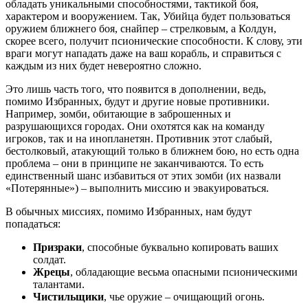
обладать уникальными способностями, тактикой боя,
характером и вооружением. Так, Убийца будет пользоваться
оружием ближнего боя, снайпер – стрелковым, а Колдун,
скорее всего, получит псионические способности. К слову, эти
враги могут нападать даже на ваш корабль, и справиться с
каждым из них будет невероятно сложно.
Это лишь часть того, что появится в дополнении, ведь,
помимо Избранных, будут и другие новые противники.
Например, зомби, обитающие в заброшенных и
разрушающихся городах. Они охотятся как на команду
игроков, так и на инопланетян. Противник этот слабый,
бестолковый, атакующий только в ближнем бою, но есть одна
проблема – они в принципе не заканчиваются. То есть
единственный шанс избавиться от этих зомби (их назвали
«Потерянные») – выполнить миссию и эвакуироваться.
В обычных миссиях, помимо Избранных, нам будут
попадаться:
Призраки
, способные буквально копировать ваших
солдат.
Жрецы
, обладающие весьма опасными псионическими
талантами.
Чистильщики
, чье оружие – очищающий огонь.