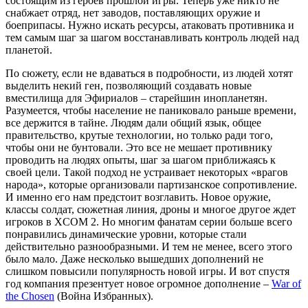
состоящим из героев прошлой игры. Теперь уже никто не
снабжает отряд, нет заводов, поставляющих оружие и
боеприпасы. Нужно искать ресурсы, атаковать противника и
тем самым шаг за шагом восстанавливать контроль людей над
планетой.
По сюжету, если не вдаваться в подробности, из людей хотят
выделить некий ген, позволяющий создавать новые
вместилища для Эфириалов – старейшин инопланетян.
Разумеется, чтобы население не паниковало раньше времени,
все держится в тайне. Людям дали общий язык, общее
правительство, крутые технологии, но только ради того,
чтобы они не бунтовали. Это все не мешает противнику
проводить на людях опыты, шаг за шагом приближаясь к
своей цели. Такой подход не устраивает некоторых «врагов
народа», которые организовали партизанское сопротивление.
И именно его нам предстоит возглавить. Новое оружие,
классы солдат, сюжетная линия, дроны и многое другое ждет
игроков в XCOM 2. Но многим фанатам серии больше всего
понравились динамические уровни, которые стали
действительно разнообразными. И тем не менее, всего этого
было мало. Даже несколько вышедших дополнений не
слишком повысили популярность новой игры. И вот спустя
год компания презентует новое огромное дополнение –
War of
the Chosen
(Война Избранных).