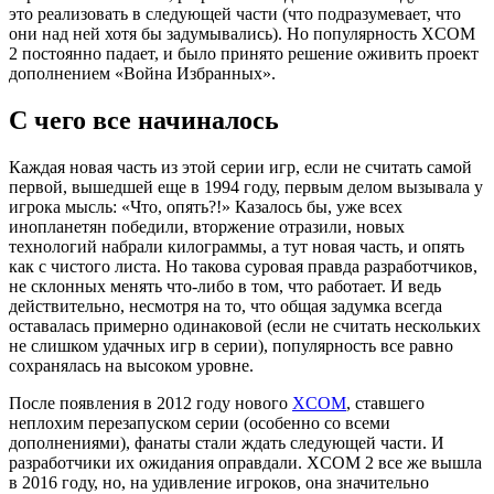
это реализовать в следующей части (что подразумевает, что
они над ней хотя бы задумывались). Но популярность XCOM
2 постоянно падает, и было принято решение оживить проект
дополнением «Война Избранных».
С чего все начиналось
Каждая новая часть из этой серии игр, если не считать самой
первой, вышедшей еще в 1994 году, первым делом вызывала у
игрока мысль: «Что, опять?!» Казалось бы, уже всех
инопланетян победили, вторжение отразили, новых
технологий набрали килограммы, а тут новая часть, и опять
как с чистого листа. Но такова суровая правда разработчиков,
не склонных менять что-либо в том, что работает. И ведь
действительно, несмотря на то, что общая задумка всегда
оставалась примерно одинаковой (если не считать нескольких
не слишком удачных игр в серии), популярность все равно
сохранялась на высоком уровне.
После появления в 2012 году нового
XCOM
, ставшего
неплохим перезапуском серии (особенно со всеми
дополнениями), фанаты стали ждать следующей части. И
разработчики их ожидания оправдали. XCOM 2 все же вышла
в 2016 году, но, на удивление игроков, она значительно