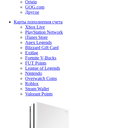
Origin
GOG.com
Другое
Карты пополнения счета
Xbox Live
PlayStation Network
iTunes Store
Apex Legends
Blizzard Gift Card
Exitlag
Fortnite V-Bucks
FUT Points
League of Legends
Nintendo
Overwatch Coins
Roblox
Steam Wallet
Valorant Points