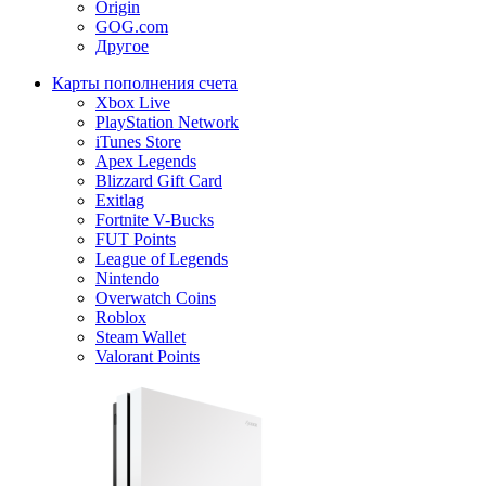
Origin
GOG.com
Другое
Карты пополнения счета
Xbox Live
PlayStation Network
iTunes Store
Apex Legends
Blizzard Gift Card
Exitlag
Fortnite V-Bucks
FUT Points
League of Legends
Nintendo
Overwatch Coins
Roblox
Steam Wallet
Valorant Points