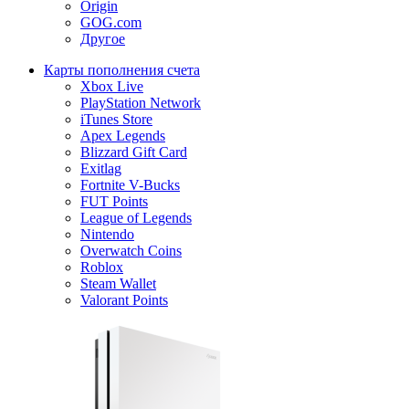
Origin
GOG.com
Другое
Карты пополнения счета
Xbox Live
PlayStation Network
iTunes Store
Apex Legends
Blizzard Gift Card
Exitlag
Fortnite V-Bucks
FUT Points
League of Legends
Nintendo
Overwatch Coins
Roblox
Steam Wallet
Valorant Points