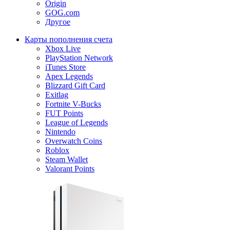
Origin
GOG.com
Другое
Карты пополнения счета
Xbox Live
PlayStation Network
iTunes Store
Apex Legends
Blizzard Gift Card
Exitlag
Fortnite V-Bucks
FUT Points
League of Legends
Nintendo
Overwatch Coins
Roblox
Steam Wallet
Valorant Points