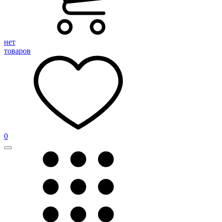
нет
товаров
0