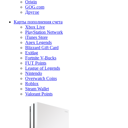
Origin
GOG.com
Другое
Карты пополнения счета
Xbox Live
PlayStation Network
iTunes Store
Apex Legends
Blizzard Gift Card
Exitlag
Fortnite V-Bucks
FUT Points
League of Legends
Nintendo
Overwatch Coins
Roblox
Steam Wallet
Valorant Points