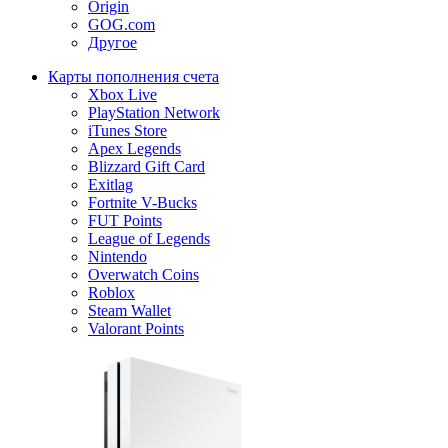
Origin
GOG.com
Другое
Карты пополнения счета
Xbox Live
PlayStation Network
iTunes Store
Apex Legends
Blizzard Gift Card
Exitlag
Fortnite V-Bucks
FUT Points
League of Legends
Nintendo
Overwatch Coins
Roblox
Steam Wallet
Valorant Points