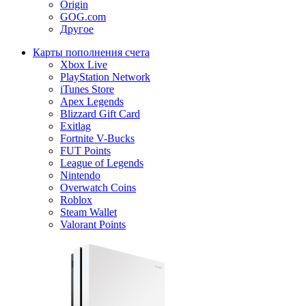
Origin
GOG.com
Другое
Карты пополнения счета
Xbox Live
PlayStation Network
iTunes Store
Apex Legends
Blizzard Gift Card
Exitlag
Fortnite V-Bucks
FUT Points
League of Legends
Nintendo
Overwatch Coins
Roblox
Steam Wallet
Valorant Points