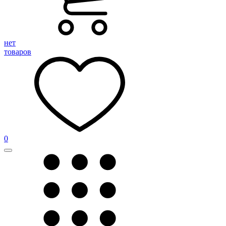
нет
товаров
0