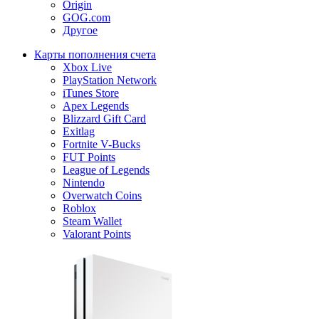
Origin
GOG.com
Другое
Карты пополнения счета
Xbox Live
PlayStation Network
iTunes Store
Apex Legends
Blizzard Gift Card
Exitlag
Fortnite V-Bucks
FUT Points
League of Legends
Nintendo
Overwatch Coins
Roblox
Steam Wallet
Valorant Points