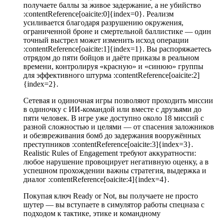
получаете баллы за живое задержание, а не убийство
:contentReference[oaicite:0]{index=0}. Реализм
усиливается благодаря разрушению окружения,
ограниченной броне и смертельной баллистике — один
точный выстрел может изменить исход операции
:contentReference[oaicite:1]{index=1}. Вы распоряжаетесь
отрядом до пяти бойцов и даёте приказы в реальном
времени, контролируя «красную» и «синюю» группы
для эффективного штурма :contentReference[oaicite:2]
{index=2}.
Сетевая и одиночная игры позволяют проходить миссии
в одиночку с ИИ-командой или вместе с друзьями до
пяти человек. В игре уже доступно около 18 миссий с
разной сложностью и целями — от спасения заложников
и обезвреживания бомб до задержания вооружённых
преступников :contentReference[oaicite:3]{index=3}.
Realistic Rules of Engagement требуют аккуратности:
любое нарушение провоцирует негативную оценку, а в
успешном прохождении важны стратегия, выдержка и
диалог :contentReference[oaicite:4]{index=4}.
Покупая ключ Ready or Not, вы получаете не просто
шутер — вы вступаете в симулятор работы спецназа с
подходом к тактике, этике и командному