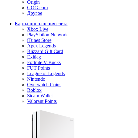
Origin
GOG.com
Другое
Карты пополнения счета
Xbox Live
PlayStation Network
iTunes Store
Apex Legends
Blizzard Gift Card
Exitlag
Fortnite V-Bucks
FUT Points
League of Legends
Nintendo
Overwatch Coins
Roblox
Steam Wallet
Valorant Points