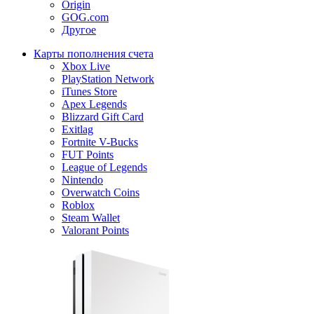
Origin
GOG.com
Другое
Карты пополнения счета
Xbox Live
PlayStation Network
iTunes Store
Apex Legends
Blizzard Gift Card
Exitlag
Fortnite V-Bucks
FUT Points
League of Legends
Nintendo
Overwatch Coins
Roblox
Steam Wallet
Valorant Points