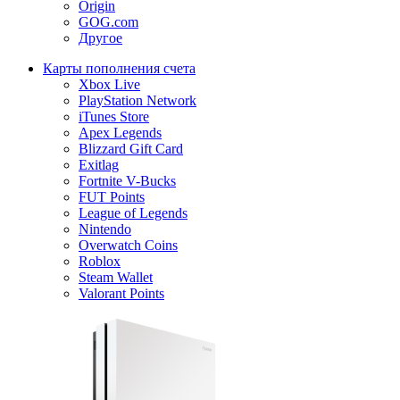
Origin
GOG.com
Другое
Карты пополнения счета
Xbox Live
PlayStation Network
iTunes Store
Apex Legends
Blizzard Gift Card
Exitlag
Fortnite V-Bucks
FUT Points
League of Legends
Nintendo
Overwatch Coins
Roblox
Steam Wallet
Valorant Points