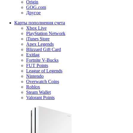
Origin
GOG.com
Другое
Карты пополнения счета
Xbox Live
PlayStation Network
iTunes Store
Apex Legends
Blizzard Gift Card
Exitlag
Fortnite V-Bucks
FUT Points
League of Legends
Nintendo
Overwatch Coins
Roblox
Steam Wallet
Valorant Points