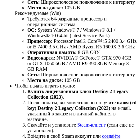
Сеть:
Широкополосное подключение к интернету
Место на диске:
105 GB
Рекомендуемые (Win)
Требуются 64-разрядные процессор и
операционная система
ОС:
System Windows® 7 / Windows® 8.1 /
Windows® 10 64-bit (latest Service Pack)
Процессор:
Processor Intel® Core™ i5 2400 3.4 GHz
or i5 7400 3.5 GHz / AMD Ryzen R5 1600X 3.6 GHz
Оперативная память:
8 GB ОЗУ
Видеокарта:
NVIDIA® GeForce® GTX 970 4GB
or GTX 1060 6GB / AMD R9 390 8GB Memory 8
GB RAM
Сеть:
Широкополосное подключение к интернету
Место на диске:
105 GB
Чтобы начать играть нужно:
Купить лицензионный ключ Destiny 2 Legacy
Collection (2023).
После оплаты, вы моментально получите
ключ (cd
key) Destiny 2 Legacy Collection (2023)
на е-mail,
указанный в заказе и в личный кабинет в
магазине.
Скачайте и установите
Steam-клиент
(если еще не
установлен).
Войдите в свой Steam аккаунт или
создайте