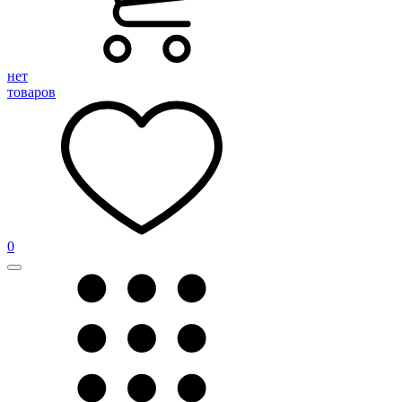
нет
товаров
0