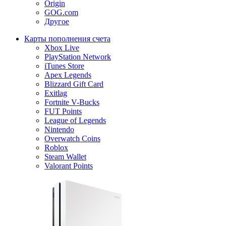
Origin
GOG.com
Другое
Карты пополнения счета
Xbox Live
PlayStation Network
iTunes Store
Apex Legends
Blizzard Gift Card
Exitlag
Fortnite V-Bucks
FUT Points
League of Legends
Nintendo
Overwatch Coins
Roblox
Steam Wallet
Valorant Points