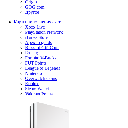
Origin
GOG.com
Другое
Карты пополнения счета
Xbox Live
PlayStation Network
iTunes Store
Apex Legends
Blizzard Gift Card
Exitlag
Fortnite V-Bucks
FUT Points
League of Legends
Nintendo
Overwatch Coins
Roblox
Steam Wallet
Valorant Points