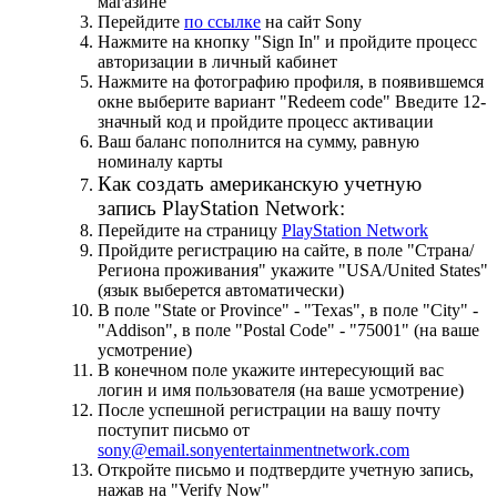
магазине
Перейдите
по ссылке
на сайт Sony
Нажмите на кнопку "Sign In" и пройдите процесс
авторизации в личный кабинет
Нажмите на фотографию профиля, в появившемся
окне выберите вариант "Redeem code" Введите 12-
значный код и пройдите процесс активации
Ваш баланс пополнится на сумму, равную
номиналу карты
Как создать американскую учетную
запись PlayStation Network:
Перейдите на страницу
PlayStation Network
Пройдите регистрацию на сайте, в поле "Страна/
Региона проживания" укажите "USA/United States"
(язык выберется автоматически)
В поле "State or Province" - "Texas", в поле "City" -
"Addison", в поле "Postal Code" - "75001" (на ваше
усмотрение)
В конечном поле укажите интересующий вас
логин и имя пользователя (на ваше усмотрение)
После успешной регистрации на вашу почту
поступит письмо от
sony@email.sonyentertainmentnetwork.com
Откройте письмо и подтвердите учетную запись,
нажав на "Verify Now"