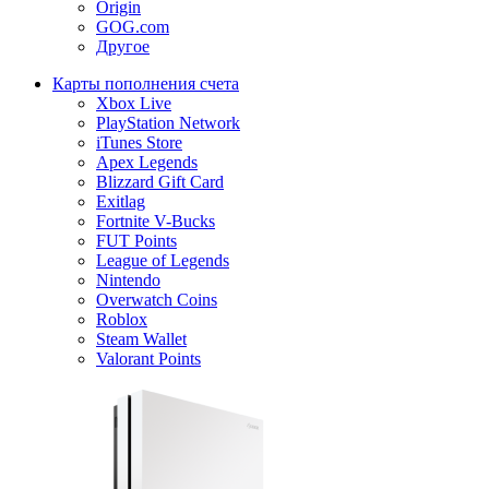
Origin
GOG.com
Другое
Карты пополнения счета
Xbox Live
PlayStation Network
iTunes Store
Apex Legends
Blizzard Gift Card
Exitlag
Fortnite V-Bucks
FUT Points
League of Legends
Nintendo
Overwatch Coins
Roblox
Steam Wallet
Valorant Points