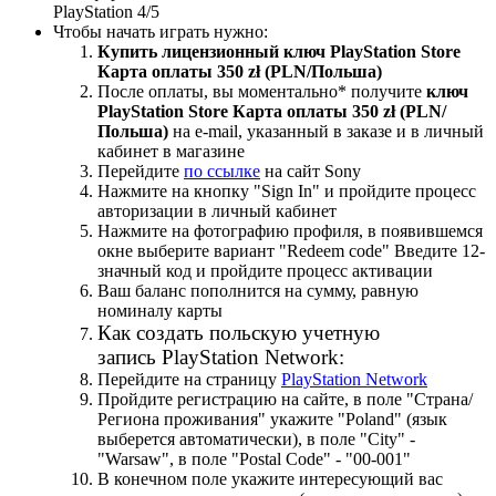
PlayStation 4/5
Чтобы начать играть нужно:
Купить лицензионный ключ PlayStation Store
Карта оплаты 350 zł (PLN/Польша)
После оплаты, вы моментально
*
получите
ключ
PlayStation Store Карта оплаты 350 zł (PLN/
Польша)
на е-mail, указанный в заказе и в личный
кабинет в магазине
Перейдите
по ссылке
на сайт Sony
Нажмите на кнопку "Sign In" и пройдите процесс
авторизации в личный кабинет
Нажмите на фотографию профиля, в появившемся
окне выберите вариант "Redeem code" Введите 12-
значный код и пройдите процесс активации
Ваш баланс пополнится на сумму, равную
номиналу карты
Как создать польскую учетную
запись PlayStation Network:
Перейдите на страницу
PlayStation Network
Пройдите регистрацию на сайте, в поле "Страна/
Региона проживания" укажите "Poland" (язык
выберется автоматически), в поле "City" -
"Warsaw", в поле "Postal Code" - "00-001"
В конечном поле укажите интересующий вас