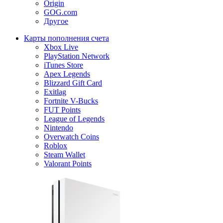
Origin
GOG.com
Другое
Карты пополнения счета
Xbox Live
PlayStation Network
iTunes Store
Apex Legends
Blizzard Gift Card
Exitlag
Fortnite V-Bucks
FUT Points
League of Legends
Nintendo
Overwatch Coins
Roblox
Steam Wallet
Valorant Points