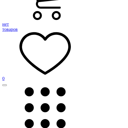
нет
товаров
0