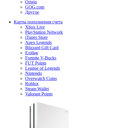
Origin
GOG.com
Другое
Карты пополнения счета
Xbox Live
PlayStation Network
iTunes Store
Apex Legends
Blizzard Gift Card
Exitlag
Fortnite V-Bucks
FUT Points
League of Legends
Nintendo
Overwatch Coins
Roblox
Steam Wallet
Valorant Points