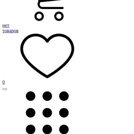
нет
товаров
0