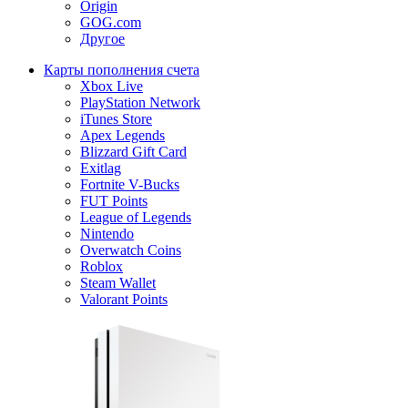
Origin
GOG.com
Другое
Карты пополнения счета
Xbox Live
PlayStation Network
iTunes Store
Apex Legends
Blizzard Gift Card
Exitlag
Fortnite V-Bucks
FUT Points
League of Legends
Nintendo
Overwatch Coins
Roblox
Steam Wallet
Valorant Points