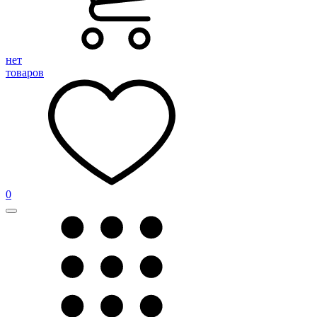
нет
товаров
0