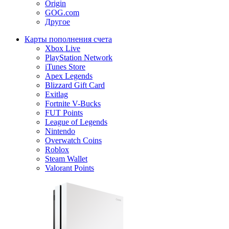
Origin
GOG.com
Другое
Карты пополнения счета
Xbox Live
PlayStation Network
iTunes Store
Apex Legends
Blizzard Gift Card
Exitlag
Fortnite V-Bucks
FUT Points
League of Legends
Nintendo
Overwatch Coins
Roblox
Steam Wallet
Valorant Points