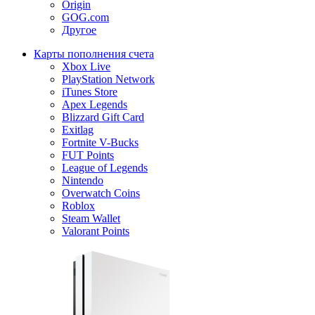
Origin
GOG.com
Другое
Карты пополнения счета
Xbox Live
PlayStation Network
iTunes Store
Apex Legends
Blizzard Gift Card
Exitlag
Fortnite V-Bucks
FUT Points
League of Legends
Nintendo
Overwatch Coins
Roblox
Steam Wallet
Valorant Points