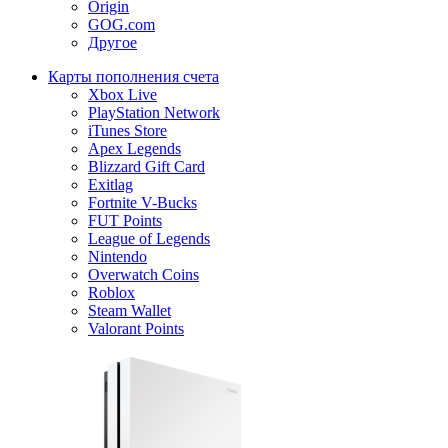
Origin
GOG.com
Другое
Карты пополнения счета
Xbox Live
PlayStation Network
iTunes Store
Apex Legends
Blizzard Gift Card
Exitlag
Fortnite V-Bucks
FUT Points
League of Legends
Nintendo
Overwatch Coins
Roblox
Steam Wallet
Valorant Points