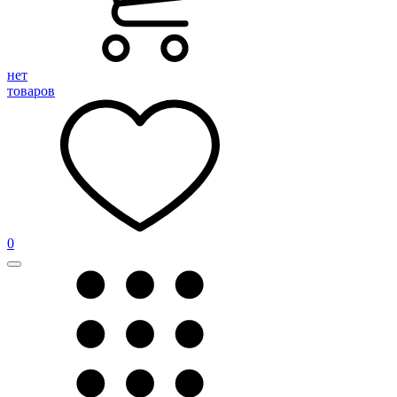
нет
товаров
0