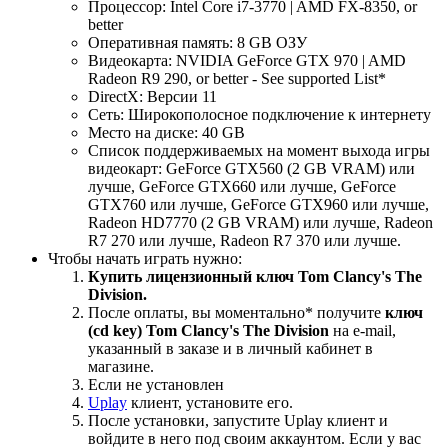
Процессор: Intel Core i7-3770 | AMD FX-8350, or
better
Оперативная память: 8 GB ОЗУ
Видеокарта: NVIDIA GeForce GTX 970 | AMD
Radeon R9 290, or better - See supported List*
DirectX: Версии 11
Сеть: Широкополосное подключение к интернету
Место на диске: 40 GB
Список поддерживаемых на момент выхода игры
видеокарт: GeForce GTX560 (2 GB VRAM) или
лучше, GeForce GTX660 или лучше, GeForce
GTX760 или лучше, GeForce GTX960 или лучше,
Radeon HD7770 (2 GB VRAM) или лучше, Radeon
R7 270 или лучше, Radeon R7 370 или лучше.
Чтобы начать играть нужно:
Купить лицензионный ключ Tom Clancy's The
Division.
После оплаты, вы моментально
*
получите
ключ
(cd key) Tom Clancy's The Division
на е-mail,
указанный в заказе и в личный кабинет в
магазине.
Если не установлен
Uplay
клиент, установите его.
После установки, запустите Uplay клиент и
войдите в него под своим аккаунтом. Если у вас