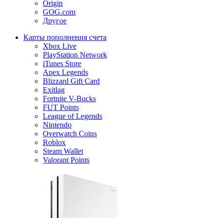
Origin
GOG.com
Другое
Карты пополнения счета
Xbox Live
PlayStation Network
iTunes Store
Apex Legends
Blizzard Gift Card
Exitlag
Fortnite V-Bucks
FUT Points
League of Legends
Nintendo
Overwatch Coins
Roblox
Steam Wallet
Valorant Points