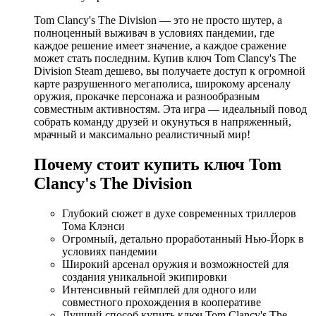
Tom Clancy's The Division — это не просто шутер, а
полноценный выживач в условиях пандемии, где
каждое решение имеет значение, а каждое сражение
может стать последним. Купив ключ Tom Clancy's The
Division Steam дешево, вы получаете доступ к огромной
карте разрушенного мегаполиса, широкому арсеналу
оружия, прокачке персонажа и разнообразным
совместным активностям. Эта игра — идеальный повод
собрать команду друзей и окунуться в напряженный,
мрачный и максимально реалистичный мир!
Почему стоит купить ключ Tom
Clancy's The Division
Глубокий сюжет в духе современных триллеров
Тома Клэнси
Огромный, детально проработанный Нью‑Йорк в
условиях пандемии
Широкий арсенал оружия и возможностей для
создания уникальной экипировки
Интенсивный геймплей для одного или
совместного прохождения в кооперативе
Лучший способ купить ключ Tom Clancy's The