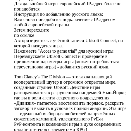
Для дальнейшей игры европейский IP-адрес более не
понадобится.
Инструкция по добавлению русского языка:
Вам снова понадобится подключение с IP-адресом
любой европейской страны.
Затем переходите
по ссылке
Авторизируетесь с учётной записи Ubisoft Connect, на
которой находится игра.
Нажимаете "Acces to game trial" для нужной игры.
Перезапускаете Ubisoft Connect и проверяете в
приложении параметры игры (может потребоваться
переустановка игры) - добавится русский язык.
Tom Clancy's The Division — это захватывающий
кооперативный шутер в огромном открытом мире,
созданный студией Ubisoft. Действие игры
разворачивается в разрушенном пандемией Нью‑Йорке,
где вы в роли агента секретного подразделения
«Дивизия» пытаетесь восстановить порядок, раскрыть
заговор и выжить в условиях полной анархии. Эта игра
— идеальный выбор для любителей напряжённых
сюжетных кампаний, увлекательного PvE‑и
PvP‑контента и командной игры в духе современных
онлайн‑шутеров с элементами RPG!