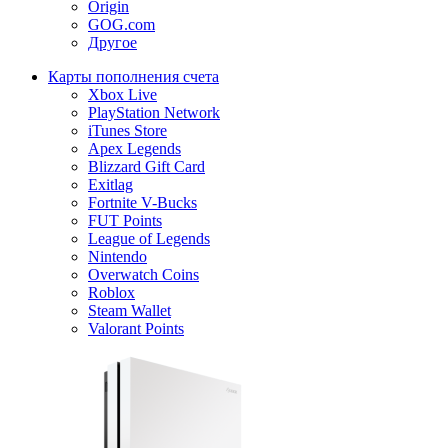
Origin
GOG.com
Другое
Карты пополнения счета
Xbox Live
PlayStation Network
iTunes Store
Apex Legends
Blizzard Gift Card
Exitlag
Fortnite V-Bucks
FUT Points
League of Legends
Nintendo
Overwatch Coins
Roblox
Steam Wallet
Valorant Points