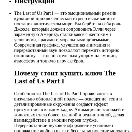
Инструкции
The Last of Us Part I — это эмоциональный ремейк
культовой приключенческой игры о выживании в
постапокалиптическом мире. Вы берёте на себя роль
Джоэла, который должен сопроводить Элли через
заражённую Америку, сталкиваясь с жестокими
условиями, врагами и моральными дилеммами.
Современная графика, улучшенная анимация и
переработанный звук позволяют пережить историю
по‑новому — с основательным упором на эмоции,
атмосферу и тонкую игру актёров.
Почему стоит купить ключ The
Last of Us Part I
Особенности The Last of Us Part I проявляются в
визуально обновлённой подаче — освещение, тени и
детализированные окружения создают эффект
присутствия в каждом кадре. Анимация персонажей и
животных стала более плавной и реалистичной, делая
взаимодействие и эмоции героев глубже.
Переработанное звуковое оформление усиливает
напряжение любого шага и беседы, мгновение молчания