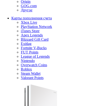
Origin
GOG.com
Другое
Карты пополнения счета
Xbox Live
PlayStation Network
iTunes Store
Apex Legends
Blizzard Gift Card
Exitlag
Fortnite V-Bucks
FUT Points
League of Legends
Nintendo
Overwatch Coins
Roblox
Steam Wallet
Valorant Points