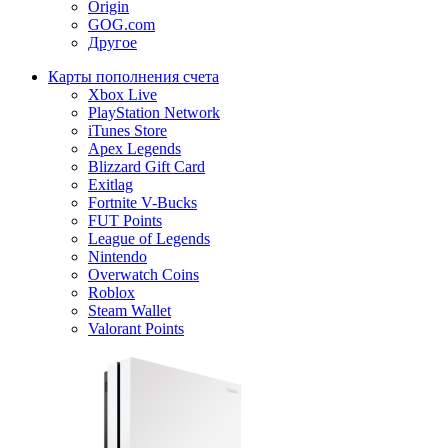
Origin
GOG.com
Другое
Карты пополнения счета
Xbox Live
PlayStation Network
iTunes Store
Apex Legends
Blizzard Gift Card
Exitlag
Fortnite V-Bucks
FUT Points
League of Legends
Nintendo
Overwatch Coins
Roblox
Steam Wallet
Valorant Points