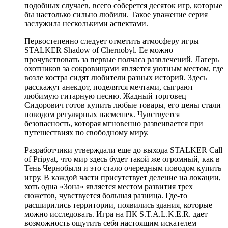
подобных случаев, всего соберется десяток игр, которые
бы настолько сильно любили. Такое уважение серия
заслужила несколькими аспектами.
Первостепенно следует отметить атмосферу игры
STALKER Shadow of Chernobyl. Ее можно
прочувствовать за первые полчаса развлечений. Лагерь
охотников за сокровищами является уютным местом, где
возле костра сидят любители разных историй. Здесь
расскажут анекдот, поделятся мечтами, сыграют
любимую гитарную песню. Жадный торговец
Сидорович готов купить любые товары, его цены стали
поводом регулярных насмешек. Чувствуется
безопасность, которая мгновенно развеивается при
путешествиях по свободному миру.
Разработчики утверждали еще до выхода STALKER Call
of Pripyat, что мир здесь будет такой же огромный, как в
Тень Чернобыля и это стало очередным поводом купить
игру. В каждой части присутствует деление на локации,
хоть одна «Зона» является местом развития трех
сюжетов, чувствуется большая разница. Где-то
расширились территории, появились здания, которые
можно исследовать. Игра на ПК S.T.A.L.K.E.R. дает
возможность ощутить себя настоящим искателем