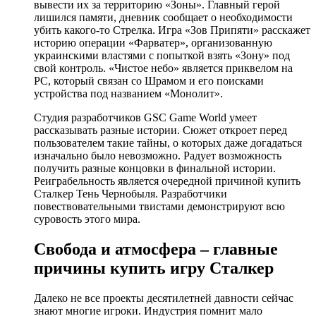
вывести их за территорию «Зоны». Главный герой
лишился памяти, дневник сообщает о необходимости
убить какого-то Стрелка. Игра «Зов Припяти» расскажет
историю операции «Фарватер», организованную
украинскими властями с попыткой взять «Зону» под
свой контроль. «Чистое небо» является приквелом на
PC, который связан со Шрамом и его поисками
устройства под названием «Монолит».
Студия разработчиков GSC Game World умеет
рассказывать разные истории. Сюжет откроет перед
пользователем такие тайны, о которых даже догадаться
изначально было невозможно. Радует возможность
получить разные концовки в финальной истории.
Реиграбельность является очередной причиной купить
Сталкер Тень Чернобыля. Разработчики
повествовательными твистами демонстрируют всю
суровость этого мира.
Свобода и атмосфера – главные
причины купить игру Сталкер
Далеко не все проекты десятилетней давности сейчас
знают многие игроки. Индустрия помнит мало