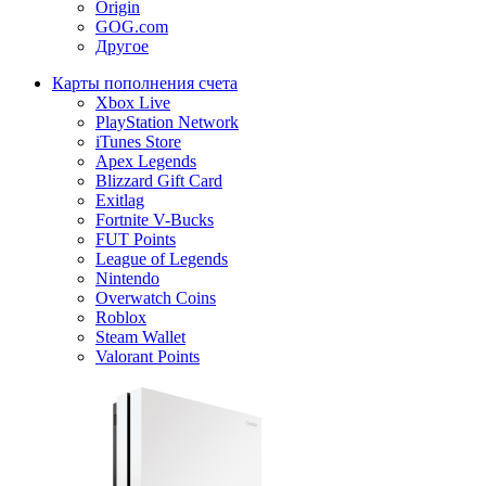
Origin
GOG.com
Другое
Карты пополнения счета
Xbox Live
PlayStation Network
iTunes Store
Apex Legends
Blizzard Gift Card
Exitlag
Fortnite V-Bucks
FUT Points
League of Legends
Nintendo
Overwatch Coins
Roblox
Steam Wallet
Valorant Points