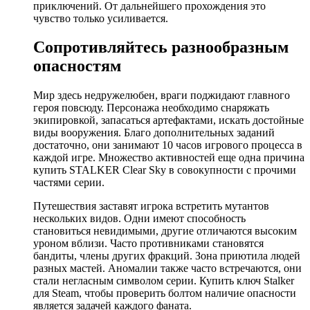
приключений. От дальнейшего прохождения это
чувство только усиливается.
Сопротивляйтесь разнообразным
опасностям
Мир здесь недружелюбен, враги поджидают главного
героя повсюду. Персонажа необходимо снаряжать
экипировкой, запасаться артефактами, искать достойные
виды вооружения. Благо дополнительных заданий
достаточно, они занимают 10 часов игрового процесса в
каждой игре. Множество активностей еще одна причина
купить STALKER Clear Sky в совокупности с прочими
частями серии.
Путешествия заставят игрока встретить мутантов
нескольких видов. Одни имеют способность
становиться невидимыми, другие отличаются высоким
уроном вблизи. Часто противниками становятся
бандиты, члены других фракций. Зона приютила людей
разных мастей. Аномалии также часто встречаются, они
стали негласным символом серии. Купить ключ Stalker
для Steam, чтобы проверить болтом наличие опасности
является задачей каждого фаната.