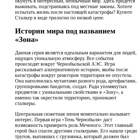
окунуть в интересный, необычный мир. Здесь придется
выживать, подстраиваясь под местные законы. Хотите
испытать жизнь после настоящей катастрофы? Купите
Сталкер в виде трилогии по низкой цене.
Истории мира под названием
«Зона»
Данная серия является идеальным вариантом для людей,
ищущих уникальную атмосферу. Все события
происходят вокруг Чернобыльской АЭС. Игра
рассказывает альтернативную историю, якобы после
катастрофы вокруг реакторов территория не опустела.
Она наполнилась мутантами разного рода, артефактами,
группировками бандитов, солдат. Ради упомянутых
предметов с уникальными свойствами в «Зону», а
именно так окрестили территорию, проникают
сталкеры.
Центральная сюжетная линия моментально вызывает
интерес. Первая игра «Тень Чернобыля» даст
возможность примерить роль Меченого. Этот главный
герой был спасен другими сталкерами. Его нашли среди
трупов, выпавших с грузовика, который должен был