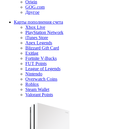
Origin
GOG.com
Другое
Карты пополнения счета
Xbox Live
PlayStation Network
iTunes Store
Apex Legends
Blizzard Gift Card
Exitlag
Fortnite V-Bucks
FUT Points
League of Legends
Nintendo
Overwatch Coins
Roblox
Steam Wallet
Valorant Points