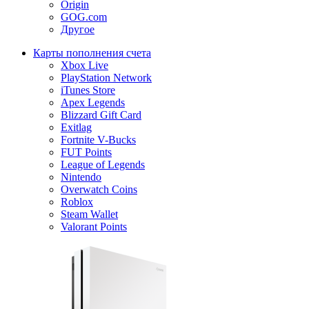
Origin
GOG.com
Другое
Карты пополнения счета
Xbox Live
PlayStation Network
iTunes Store
Apex Legends
Blizzard Gift Card
Exitlag
Fortnite V-Bucks
FUT Points
League of Legends
Nintendo
Overwatch Coins
Roblox
Steam Wallet
Valorant Points