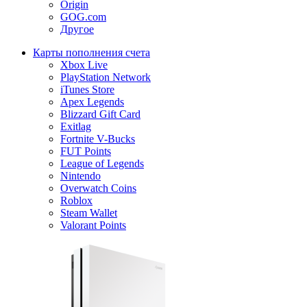
Origin
GOG.com
Другое
Карты пополнения счета
Xbox Live
PlayStation Network
iTunes Store
Apex Legends
Blizzard Gift Card
Exitlag
Fortnite V-Bucks
FUT Points
League of Legends
Nintendo
Overwatch Coins
Roblox
Steam Wallet
Valorant Points