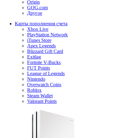
Origin
GOG.com
Другое
Карты пополнения счета
Xbox Live
PlayStation Network
iTunes Store
Apex Legends
Blizzard Gift Card
Exitlag
Fortnite V-Bucks
FUT Points
League of Legends
Nintendo
Overwatch Coins
Roblox
Steam Wallet
Valorant Points