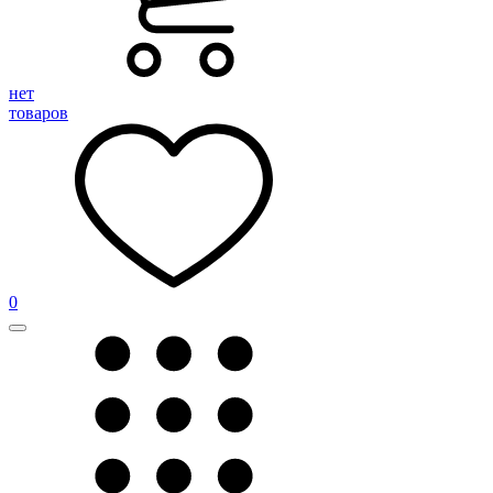
нет
товаров
0