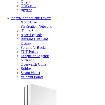
Origin
GOG.com
Другое
Карты пополнения счета
Xbox Live
PlayStation Network
iTunes Store
Apex Legends
Blizzard Gift Card
Exitlag
Fortnite V-Bucks
FUT Points
League of Legends
Nintendo
Overwatch Coins
Roblox
Steam Wallet
Valorant Points