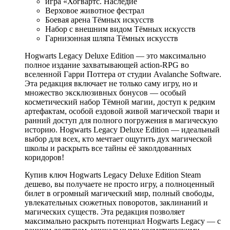
игра «Хогвартс. Наследие
Верховое животное фестрал
Боевая арена Тёмных искусств
Набор с внешним видом Тёмных искусств
Гарнизонная шляпа Тёмных искусств
Hogwarts Legacy Deluxe Edition — это максимально
полное издание захватывающей action‑RPG во
вселенной Гарри Поттера от студии Avalanche Software.
Эта редакция включает не только саму игру, но и
множество эксклюзивных бонусов — особый
косметический набор Тёмной магии, доступ к редким
артефактам, особой ездовой живой магической твари и
ранний доступ для полного погружения в магическую
историю. Hogwarts Legacy Deluxe Edition — идеальный
выбор для всех, кто мечтает ощутить дух магической
школы и раскрыть все тайны её заколдованных
коридоров!
Купив ключ Hogwarts Legacy Deluxe Edition Steam
дешево, вы получаете не просто игру, а полноценный
билет в огромный магический мир, полный свободы,
увлекательных сюжетных поворотов, заклинаний и
магических существ. Эта редакция позволяет
максимально раскрыть потенциал Hogwarts Legacy — с