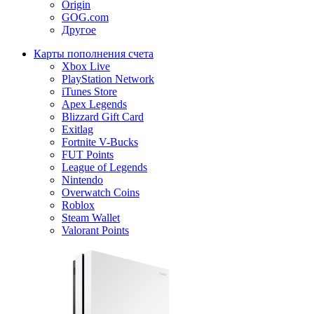
Origin
GOG.com
Другое
Карты пополнения счета
Xbox Live
PlayStation Network
iTunes Store
Apex Legends
Blizzard Gift Card
Exitlag
Fortnite V-Bucks
FUT Points
League of Legends
Nintendo
Overwatch Coins
Roblox
Steam Wallet
Valorant Points