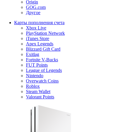
Origin
GOG.com
Другое
Карты пополнения счета
Xbox Live
PlayStation Network
iTunes Store
Apex Legends
Blizzard Gift Card
Exitlag
Fortnite V-Bucks
FUT Points
League of Legends
Nintendo
Overwatch Coins
Roblox
Steam Wallet
Valorant Points