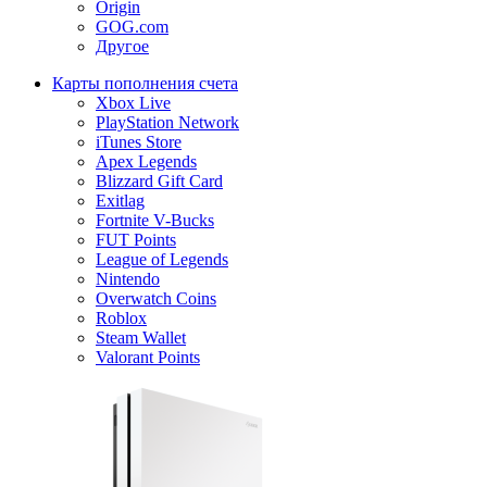
Origin
GOG.com
Другое
Карты пополнения счета
Xbox Live
PlayStation Network
iTunes Store
Apex Legends
Blizzard Gift Card
Exitlag
Fortnite V-Bucks
FUT Points
League of Legends
Nintendo
Overwatch Coins
Roblox
Steam Wallet
Valorant Points