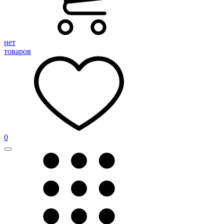
нет
товаров
0