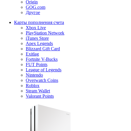
Origin
GOG.com
Другое
Карты пополнения счета
Xbox Live
PlayStation Network
iTunes Store
Apex Legends
Blizzard Gift Card
Exitlag
Fortnite V-Bucks
FUT Points
League of Legends
Nintendo
Overwatch Coins
Roblox
Steam Wallet
Valorant Points