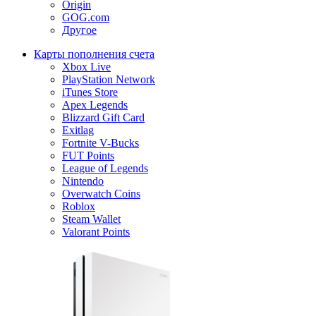
Origin
GOG.com
Другое
Карты пополнения счета
Xbox Live
PlayStation Network
iTunes Store
Apex Legends
Blizzard Gift Card
Exitlag
Fortnite V-Bucks
FUT Points
League of Legends
Nintendo
Overwatch Coins
Roblox
Steam Wallet
Valorant Points