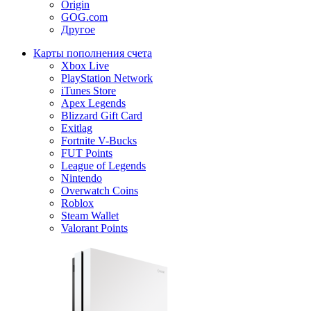
Origin
GOG.com
Другое
Карты пополнения счета
Xbox Live
PlayStation Network
iTunes Store
Apex Legends
Blizzard Gift Card
Exitlag
Fortnite V-Bucks
FUT Points
League of Legends
Nintendo
Overwatch Coins
Roblox
Steam Wallet
Valorant Points