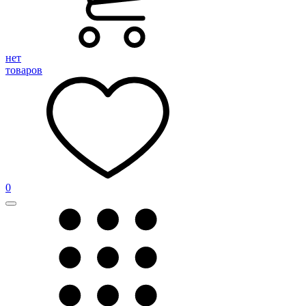
нет
товаров
0