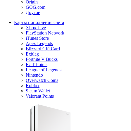
Origin
GOG.com
Другое
Карты пополнения счета
Xbox Live
PlayStation Network
iTunes Store
Apex Legends
Blizzard Gift Card
Exitlag
Fortnite V-Bucks
FUT Points
League of Legends
Nintendo
Overwatch Coins
Roblox
Steam Wallet
Valorant Points