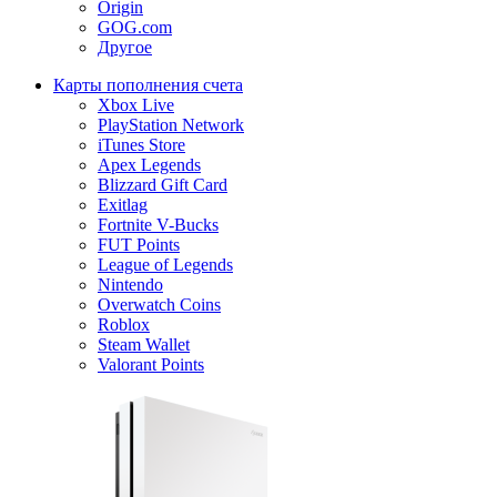
Origin
GOG.com
Другое
Карты пополнения счета
Xbox Live
PlayStation Network
iTunes Store
Apex Legends
Blizzard Gift Card
Exitlag
Fortnite V-Bucks
FUT Points
League of Legends
Nintendo
Overwatch Coins
Roblox
Steam Wallet
Valorant Points