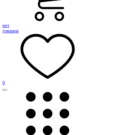
нет
товаров
0