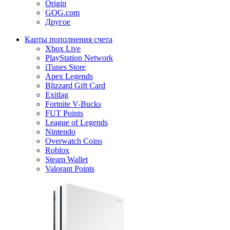
Origin
GOG.com
Другое
Карты пополнения счета
Xbox Live
PlayStation Network
iTunes Store
Apex Legends
Blizzard Gift Card
Exitlag
Fortnite V-Bucks
FUT Points
League of Legends
Nintendo
Overwatch Coins
Roblox
Steam Wallet
Valorant Points