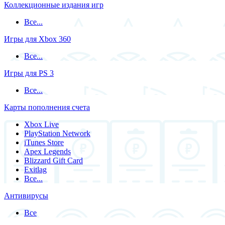
Коллекционные издания игр
Все...
Игры для Xbox 360
Все...
Игры для PS 3
Все...
Карты пополнения счета
Xbox Live
PlayStation Network
iTunes Store
Apex Legends
Blizzard Gift Card
Exitlag
Все...
Антивирусы
Все