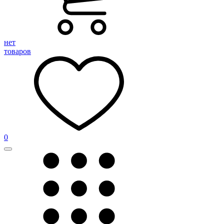
нет
товаров
0