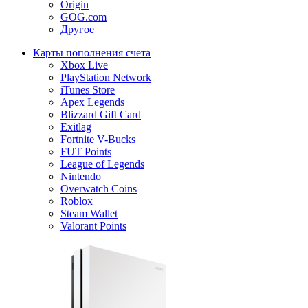
Origin
GOG.com
Другое
Карты пополнения счета
Xbox Live
PlayStation Network
iTunes Store
Apex Legends
Blizzard Gift Card
Exitlag
Fortnite V-Bucks
FUT Points
League of Legends
Nintendo
Overwatch Coins
Roblox
Steam Wallet
Valorant Points