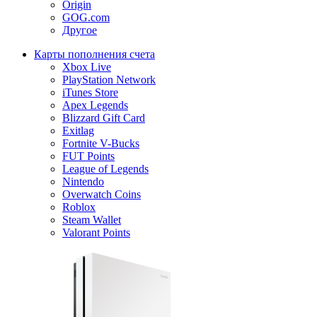
Origin
GOG.com
Другое
Карты пополнения счета
Xbox Live
PlayStation Network
iTunes Store
Apex Legends
Blizzard Gift Card
Exitlag
Fortnite V-Bucks
FUT Points
League of Legends
Nintendo
Overwatch Coins
Roblox
Steam Wallet
Valorant Points